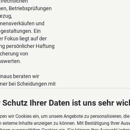
frechtlichen
gen, Betriebsprüfungen
bezug,
mensverkäufen und
gestaltungen. Ein
r Fokus liegt auf der
g persönlicher Haftung
icherung von
swerten.
inaus beraten wir
er bei Scheidungen mit
mensbezug sowie bei
enzen und
 Schutz Ihrer Daten ist uns sehr wic
krisen. Unsere Beratung
gisch, klar und auf
zen wir Cookies ein, um unsere Angebote zu personalisieren, die
tliche Lösungen
 externe Inhalte anzeigen zu können. Mit Bestätigung Ihrer Ausw
tet.